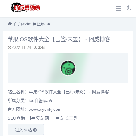
首页
>>
ios自签ipa🔥
苹果iOS软件大全【已签/未签】 - 阿威博客
2022-11-24
3295
站点名称：苹果iOS软件大全【已签/未签】 - 阿威博客
所属分类：
ios自签ipa🔥
官方网址：www.aiyunkj.com
SEO查询：
爱站网
站长工具
进入网站