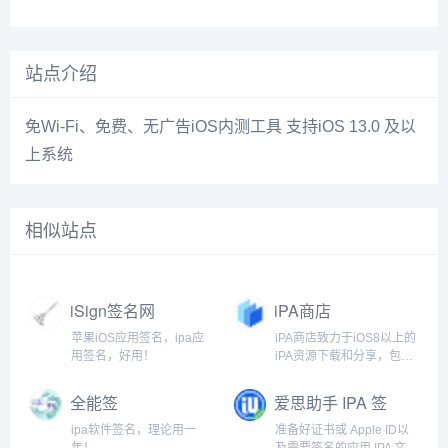
站点介绍
免Wi-Fi、免费、无广告iOS内测工具 支持iOS 13.0 及以
上系统
相似站点
iSign签名网
iPA商店
苹果iOS应用签名，ipa应
iPA商店致力于iOS8以上的
用签名，好用！
iPA资源下载和分享，包括
游戏iPA、软件应用IPA、
破解版iPA、砸壳IPA等资
全能签
爱思助手 IPA 签
源的分享和下载，做最稳
名教程
定最优秀的iPA下载网站。
ipa软件签名，理论用一
准备好证书或 Apple ID以