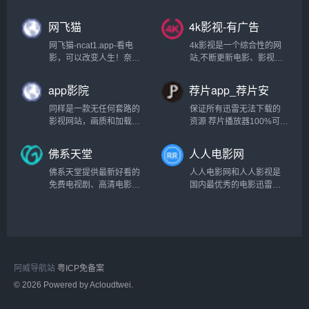
天搜集最新电影、电视
页（zhuiyingmao.vip），
剧、在线观看网址、蓝光
汇集全球最全电影、电视
网飞猫
4k影视-有广告
高清正版免费看！
剧、综艺、动漫、纪录片
等影视资源站点！
网飞猫-ncat1.app-看电
4k影视是一个综合性的网
影，可以改变人生！奈飞
站,不断更新电影、影视推
Netflix免费看，每天更新热
荐、精美图片、最新美
火欧美日韩剧，最新韩国
剧、热门电影等,带给你不
app影院
荐片app_荐片安
电影，在线免费电影网，
一样的网络观影冲浪体
卓版
VIP视频免费看！
验。
同样是一款无任何套路的
保证所有迅雷无法下载的
影视网站，画质和加载速
资源 荐片播放器100%可以
度都非常NICE，支持切换
高速下载， 必备看片神器.
影源！
佛系天堂
人人电影网
佛系天堂提供最新好看的
人人电影网和人人影视是
免费电视剧、高清电影、
国内最优秀的电影迅雷下
最新综艺、热门动漫在线
载、百度云盘资源网站，
观看和高清下载，支持迅
免费提供电影、韩剧、美
雷下载、网盘下载、迅雷
剧、日剧资源，你想看的
看看播放、西瓜影响播放
影视大片，这里都有。
和网页播放，每天第一时
间更新影片,放送最新好看
阿威导航站
粤ICP免备案
的电影电视剧,佛系天堂-更
新最快最全的电影电视剧
© 2026 Powered by Acloudtwei.
网站(www.aifoxi.com)