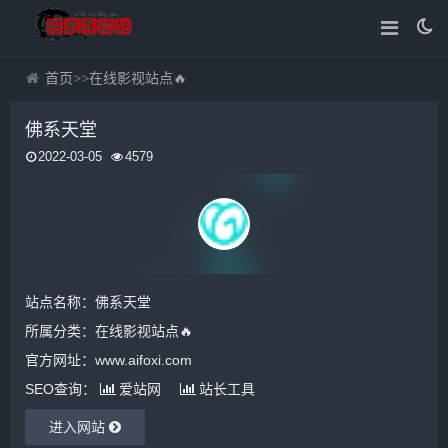
首页
>>
在线影视站点🔥
佛系天堂
2022-03-05
4579
站点名称：佛系天堂
所属分类：
在线影视站点🔥
官方网址：www.aifoxi.com
SEO查询：
爱站网
站长工具
进入网站