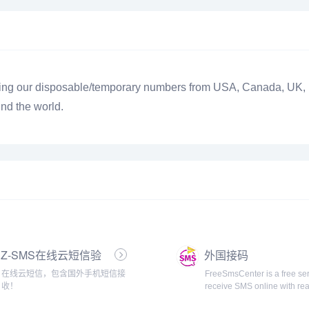
g our disposable/temporary numbers from USA, Canada, UK, Rus
nd the world.
Z-SMS在线云短信验
外国接码
证码
在线云短信，包含国外手机短信接
FreeSmsCenter is a free ser
收！
receive SMS online with rea
numbers for registration on