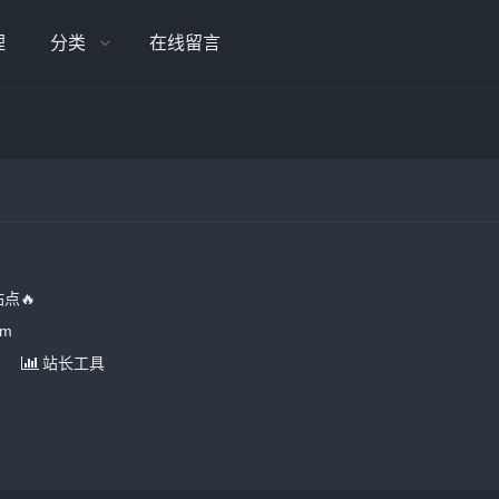
理
分类
在线留言
点🔥
om
站长工具