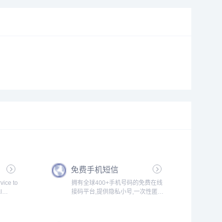
免费手机短信
vice to
拥有全球400+手机号码的免费在线
l
接码平台,提供隐私小号,一次性匿名
 any
手机短信验证码在线代接收发服务,
d
不用购买手机卡,直接可使用的虚拟
phone
云短信.用于临时注册国内外网