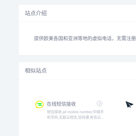
站点介绍
提供欧美各国和亚洲等地的虚拟电话，无需注册
相似站点
在线短信接收
短信接收,all mobile number,中国手
机号码,无敌云短信,信码通,有信云短
信,超级云短信,本平台可以在线接收
短信，接收短信验证码，显示迅
速，比国外类似短信验证码接收更