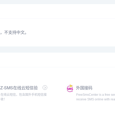
，不支持中文。
Z-SMS在线云短信验
外国接码
证码
在线云短信，包含国外手机短信接
FreeSmsCenter is a free ser
收！
receive SMS online with rea
numbers for registration on
site without Registration an
without use your personal 