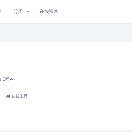
理
分类
在线留言
证码🔥
站长工具