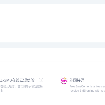
Z-SMS在线云短信验
外国接码
证码
在线云短信，包含国外手机短信接
FreeSmsCenter is a free ser
收！
receive SMS online with rea
numbers for registration on
site without Registration an
without use your personal 