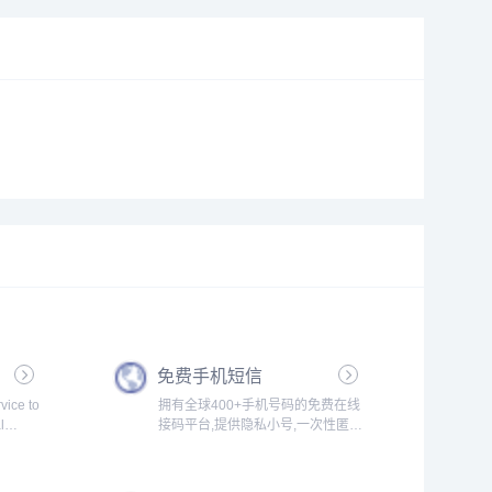
免费手机短信
vice to
拥有全球400+手机号码的免费在线
l
接码平台,提供隐私小号,一次性匿名
 any
手机短信验证码在线代接收发服务,
d
不用购买手机卡,直接可使用的虚拟
phone
云短信.用于临时注册国内外网