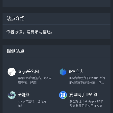
站点介绍
作者很懒，没有填写描述。
相似站点
iSign签名网
iPA商店
苹果iOS应用签名，ipa应
iPA商店致力于iOS8以上的
用签名，好用！
iPA资源下载和分享，包括
游戏iPA、软件应用IPA、
破解版iPA、砸壳IPA等资
全能签
爱思助手 IPA 签
源的分享和下载，做最稳
名教程
定最优秀的iPA下载网站。
ipa软件签名，理论用一
准备好证书或 Apple ID以
年！
及需要签名的应用 IPA 文
件，使用爱思助手就可以