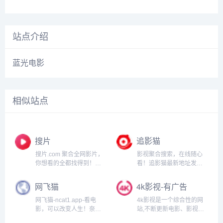
站点介绍
蓝光电影
相似站点
搜片
追影猫
搜片.com 聚合全网影片，
影视聚合搜索，在线随心
你想看的全都找得到！每
看！追影猫最新地址发布
天搜集最新电影、电视
页（zhuiyingmao.vip），
剧、在线观看网址、蓝光
汇集全球最全电影、电视
网飞猫
4k影视-有广告
高清正版免费看！
剧、综艺、动漫、纪录片
等影视资源站点！
网飞猫-ncat1.app-看电
4k影视是一个综合性的网
影，可以改变人生！奈飞
站,不断更新电影、影视推
Netflix免费看，每天更新热
荐、精美图片、最新美