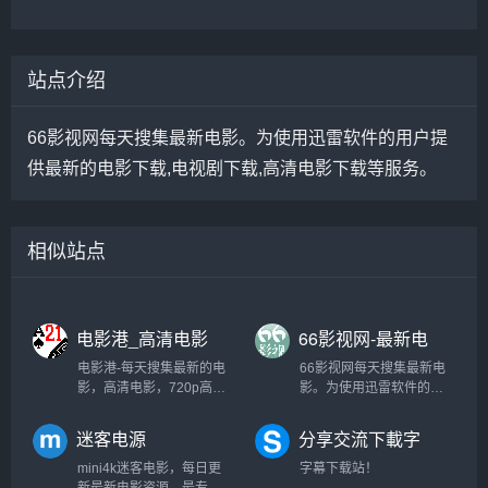
站点介绍
66影视网每天搜集最新电影。为使用迅雷软件的用户提
供最新的电影下载,电视剧下载,高清电影下载等服务。
相似站点
电影港_高清电影
66影视网-最新电
下载_720p高清
影,最新电视剧,迅
电影港-每天搜集最新的电
66影视网每天搜集最新电
_1080p高清
雷电影下载
影，高清电影，720p高清
影。为使用迅雷软件的用
电影，1080p高清电影，的
户提供最新的电影下载,电
免费下载。专注于高清电
视剧下载,高清电影下载等
迷客电源
分享交流下載字
影的下载服务。
服务。
幕平台 - SubHD
mini4k迷客电影，每日更
字幕下载站！