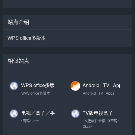
站点介绍
WPS office多版本
相似站点
WPS office多版
Android⠀TV⠀Apps【盒
本下载合集 · 语雀
子TV大全】
WPS office多版本
Android⠀TV⠀Apps
【办公资源神
器】
电视／盒子／手
TV版电视盒子
机直播应用TV版
APP合集
❗密码：gtrt
TV版软件合集（❗密码：
合集（密码：
2kzz）
gtrt）