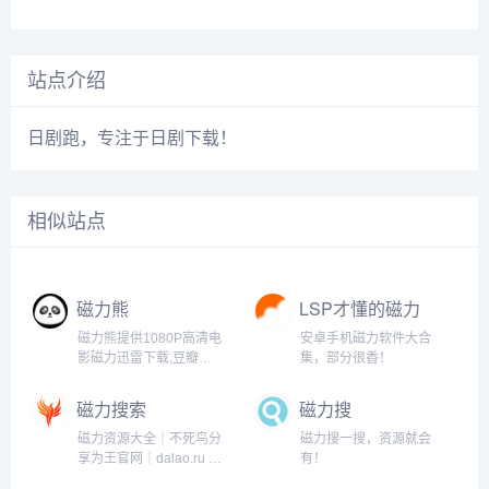
站点介绍
日剧跑，专注于日剧下载！
相似站点
磁力熊
LSP才懂的磁力
工具
磁力熊提供1080P高清电
安卓手机磁力软件大合
影磁力迅雷下载,豆瓣
集，部分很香！
Top250及豆瓣高分电影
1080P高清磁力下载。
磁力搜索
磁力搜
磁力资源大全｜不死鸟分
磁力搜一搜，资源就会
享为王官网｜dalao.ru 大
有！
佬点入