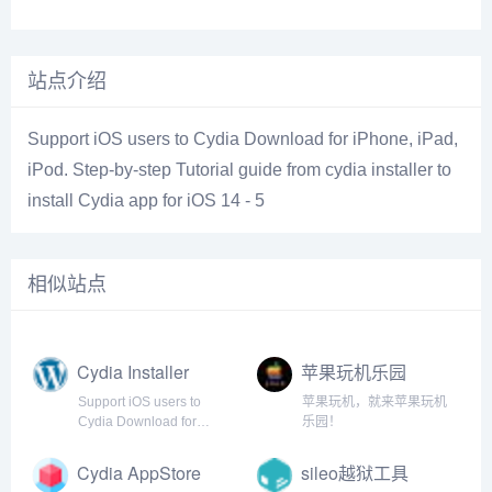
站点介绍
Support iOS users to Cydia Download for iPhone, iPad,
iPod. Step-by-step Tutorial guide from cydia installer to
install Cydia app for iOS 14 - 5
相似站点
Cydia Installer
苹果玩机乐园
Support iOS users to
苹果玩机，就来苹果玩机
Cydia Download for
乐园！
iPhone, iPad, iPod. Step-
by-step Tutorial guide
Cydia AppStore
sileo越狱工具
from cydia installer to