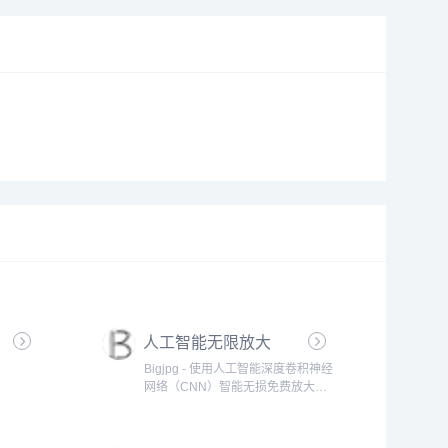
人工智能无限放大
Bigjpg - 使用人工智能深度卷积神经
网络（CNN）智能无损免费放大图
片，可放大4K级超高清分辨率
（4000x4000）图片，最大32倍放
大,效果秒杀PhotoZoom放大。