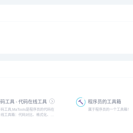
码工具 - 代码在线工具
程序员的工具箱
箱
码工具,MaTools是程序员的代码在
属于程序员的一个工具箱！
线工具箱：代码对比、格式化、压
缩、加密解密、时间戳、二维码、
在线API、Crontab、正则表达式,还
有js/h5/css3特效、技术好文、编程