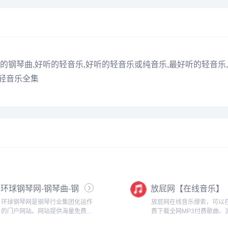
听的钢琴曲,好听的轻音乐,好听的轻音乐或纯音乐,最好听的轻音乐,
瑞轻音乐全集
环球钢琴网-钢琴曲-钢
放屁网【在线音乐】
琴谱-钢琴入门-钢琴考
环球钢琴网是钢琴行业集团化运作
放屁网在线音乐搜索，可以
级
的门户网站。网站提供海量免费钢
费下载全网MP3付费歌曲、
琴资源，并且每天以100+的数量持
乐、经典老歌等。曲库完整