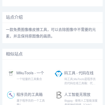
站点介绍
一款免费图像橡皮擦工具，可以去除图像中不需要的元
素，并且保持原图像的画质。
相似站点
MikuTools - 一个
码工具 - 代码在线
轻量的工具集合
工具箱
一个轻量的工具集合
码工具,MaTools是程序员
的代码在线工具箱：代码
对比、格式化、压缩、加
密解密、时间戳、二维
程序员的工具箱
人工智能无限放
码、在线API、Crontab、
大
正则表达式,还有js/h5/css3
属于程序员的一个工具
Bigjpg - 使用人工智能深度
特效、技术好文、编程书