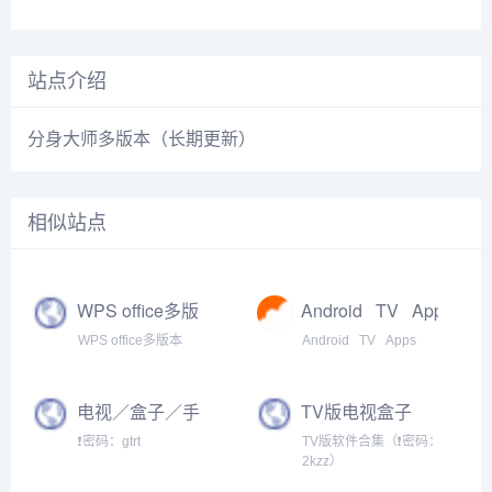
站点介绍
分身大师多版本（长期更新）
相似站点
WPS office多版
Android⠀TV⠀Apps【盒
本下载合集 · 语雀
子TV大全】
WPS office多版本
Android⠀TV⠀Apps
【办公资源神
器】
电视／盒子／手
TV版电视盒子
机直播应用TV版
APP合集
❗密码：gtrt
TV版软件合集（❗密码：
合集（密码：
2kzz）
gtrt）