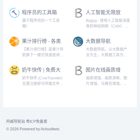
对比、格式化、压缩、加
密解密、时间戳、二维
程序员的工具箱
人工智能无限放
码、在线API、Crontab、
大
正则表达式,还有js/h5/css3
属于程序员的一个工具
Bigjpg - 使用人工智能深度
特效、技术好文、编程书
箱！
卷积神经网络（CNN）智
籍、IT资讯等。
能无损免费放大图片，可
放大4K级超高清分辨率
果汁排行榜 - 各类
大数据导航
（4000x4000）图片，最
榜单排名大全
大32倍放大,效果秒杀
【果汁排行榜】是果汁导
大数据导航，以大数据产
PhotoZoom放大。
航旗下一键式快速查询各
业为主，大数据工具为
类排行榜的网站，网站囊
辅，给用户提供一个更加
括了热搜、热议、电影、
快速找到大数据相关的工
奶牛快传 | 免费大
图片在线画质增
音乐、摄影、游戏、财富
具平台。
文件传输工具，
强
等各大领域权威排名榜
奶牛快传 (CowTransfer)
画质增强、画质清晰、图
上传下载不限速
单。
无需注册即可传输文件，
片增强、马赛克增强、画
上传下载不限速。传视
质变好、图片画质增强
频、传音频、传图片、跨
国传、传大文件。10GB 免
费云盘、会员 3TB 超大云
盘。最受创意人、广告人
及创作者喜爱的效率工具
阿威导航站
粤ICP免备案
之一，快来体验吧！
© 2026 Powered by Acloudtwei.