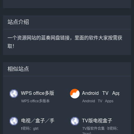
站点介绍
一个资源网站的蓝奏网盘链接，里面的软件大家按需获
取！
相似站点
WPS office多版
Android⠀TV⠀Apps【盒
本下载合集 · 语雀
子TV大全】
WPS office多版本
Android⠀TV⠀Apps
【办公资源神
器】
电视／盒子／手
TV版电视盒子
机直播应用TV版
APP合集
❗密码：gtrt
TV版软件合集（❗密码：
合集（密码：