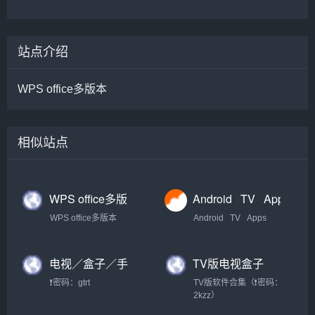
站点介绍
WPS office多版本
相似站点
WPS office多版
Android⠀TV⠀Apps【盒
本下载合集 · 语雀
子TV大全】
WPS office多版本
Android⠀TV⠀Apps
【办公资源神
器】
电视／盒子／手
TV版电视盒子
机直播应用TV版
APP合集
❗密码：gtrt
TV版软件合集（❗密码：
合集（密码：
2kzz）
gtrt）