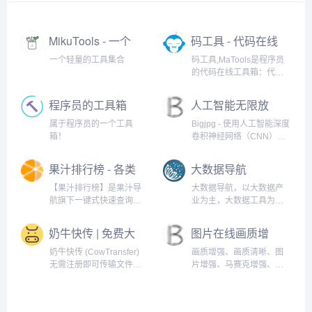
MikuTools - 一个
码工具 - 代码在线
轻量的工具集合
工具箱
一个轻量的工具集合
码工具,MaTools是程序员
的代码在线工具箱：代码
对比、格式化、压缩、加
密解密、时间戳、二维
程序员的工具箱
人工智能无限放
码、在线API、Crontab、
大
正则表达式,还有js/h5/css3
属于程序员的一个工具
Bigjpg - 使用人工智能深度
特效、技术好文、编程书
箱！
卷积神经网络（CNN）智
籍、IT资讯等。
能无损免费放大图片，可
放大4K级超高清分辨率
果汁排行榜 - 各类
大数据导航
（4000x4000）图片，最
榜单排名大全
大32倍放大,效果秒杀
【果汁排行榜】是果汁导
大数据导航，以大数据产
PhotoZoom放大。
航旗下一键式快速查询各
业为主，大数据工具为
类排行榜的网站，网站囊
辅，给用户提供一个更加
括了热搜、热议、电影、
快速找到大数据相关的工
奶牛快传 | 免费大
图片在线画质增
音乐、摄影、游戏、财富
具平台。
文件传输工具，
强
等各大领域权威排名榜
奶牛快传 (CowTransfer)
画质增强、画质清晰、图
上传下载不限速
单。
无需注册即可传输文件，
片增强、马赛克增强、画
上传下载不限速。传视
质变好、图片画质增强
频、传音频、传图片、跨
国传、传大文件。10GB 免