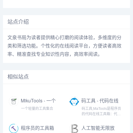
站点介绍
文泉书局为读者提供精心打磨的阅读体验，多维度的分
类和筛选功能。个性化的在线阅读平台，方便读者高效
率、精准查找专业知识性内容，高效率阅读。
相似站点
MikuTools - 一个
码工具 - 代码在线
轻量的工具集合
工具箱
一个轻量的工具集合
码工具,MaTools是程序员
的代码在线工具箱：代码
对比、格式化、压缩、加
密解密、时间戳、二维
程序员的工具箱
人工智能无限放
码、在线API、Crontab、