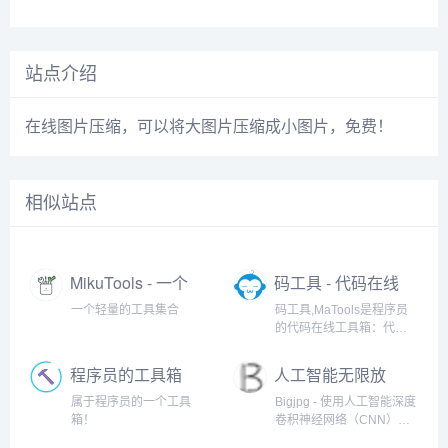
站点介绍
在线图片压缩，可以将大图片压缩成小图片，免费！
相似站点
MikuTools - 一个
码工具 - 代码在线
轻量的工具集合
工具箱
一个轻量的工具集合
码工具,MaTools是程序员
的代码在线工具箱：代码
对比、格式化、压缩、加
密解密、时间戳、二维
程序员的工具箱
人工智能无限放
码、在线API、Crontab、
大
正则表达式,还有js/h5/css3
属于程序员的一个工具
Bigjpg - 使用人工智能深度
特效、技术好文、编程书
箱！
卷积神经网络（CNN）智
籍、IT资讯等。
能无损免费放大图片，可