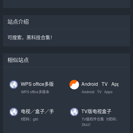
站点介绍
可搜索，黑科技合集！
相似站点
WPS office多版
Android⠀TV⠀Apps【盒
本下载合集 · 语雀
子TV大全】
WPS office多版本
Android⠀TV⠀Apps
【办公资源神
器】
电视／盒子／手
TV版电视盒子
机直播应用TV版
APP合集
❗密码：gtrt
TV版软件合集（❗密码：
合集（密码：
2kzz）
gtrt）