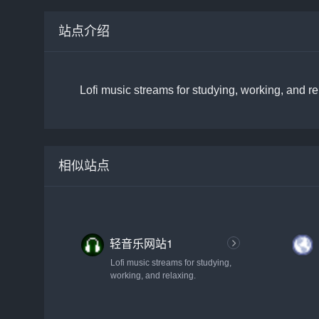
站点介绍
Lofi music streams for studying, working, and re
相似站点
轻音乐网站1
Lofi music streams for studying,
working, and relaxing.