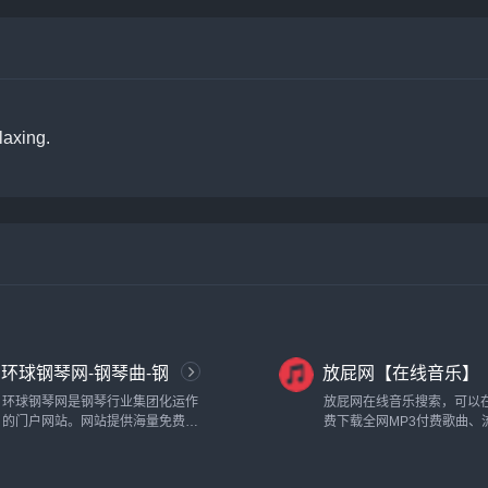
laxing.
环球钢琴网-钢琴曲-钢
放屁网【在线音乐】
琴谱-钢琴入门-钢琴考
环球钢琴网是钢琴行业集团化运作
放屁网在线音乐搜索，可以
级
的门户网站。网站提供海量免费钢
费下载全网MP3付费歌曲、
琴资源，并且每天以100+的数量持
乐、经典老歌等。曲库完整
续更新，能够做到有曲可听、有谱
迅速，试听流畅，支持高品质
可查，成为全网值得信赖的钢琴学
音质~