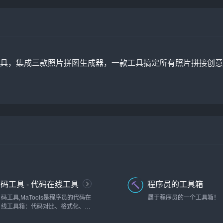
具，集成三款照片拼图生成器，一款工具搞定所有照片拼接创意
码工具 - 代码在线工具
程序员的工具箱
箱
码工具,MaTools是程序员的代码在
属于程序员的一个工具箱！
线工具箱：代码对比、格式化、压
缩、加密解密、时间戳、二维码、