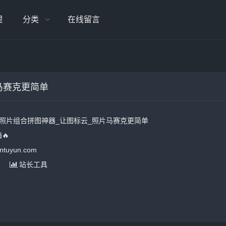
理
分类
在线留言
马赛克更简单
照片组合拼图神器_让图标云_照片马赛克更简单
🔥
tuyun.com
站长工具