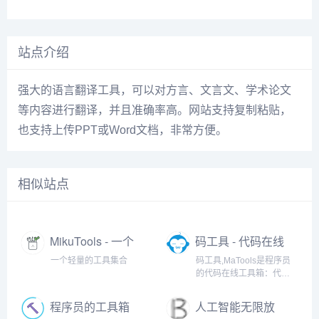
站点介绍
强大的语言翻译工具，可以对方言、文言文、学术论文
等内容进行翻译，并且准确率高。网站支持复制粘贴，
也支持上传PPT或Word文档，非常方便。
相似站点
MikuTools - 一个
码工具 - 代码在线
轻量的工具集合
工具箱
一个轻量的工具集合
码工具,MaTools是程序员
的代码在线工具箱：代码
对比、格式化、压缩、加
密解密、时间戳、二维
程序员的工具箱
人工智能无限放
码、在线API、Crontab、