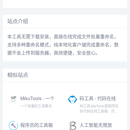
站点介绍
本工具无需下载安装，直接在线完成文件批量重命名，
支持多种重命名模式，纯本地化客户端完成重命名，数
据不会上传到服务器，高效便捷，安全放心。
相似站点
MikuTools - 一个
码工具 - 代码在线
轻量的工具集合
工具箱
一个轻量的工具集合
码工具,MaTools是程序员
的代码在线工具箱：代码
对比、格式化、压缩、加
密解密、时间戳、二维
程序员的工具箱
人工智能无限放
码、在线API、Crontab、