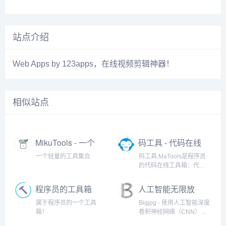
站点介绍
Web Apps by 123apps，在线视频剪辑神器！
相似站点
MikuTools - 一个
码工具 - 代码在线
轻量的工具集合
工具箱
一个轻量的工具集合
码工具,MaTools是程序员
的代码在线工具箱：代码
对比、格式化、压缩、加
密解密、时间戳、二维
程序员的工具箱
人工智能无限放
码、在线API、Crontab、
大
正则表达式,还有js/h5/css3
属于程序员的一个工具
Bigjpg - 使用人工智能深度
特效、技术好文、编程书
箱！
卷积神经网络（CNN）智
籍、IT资讯等。
能无损免费放大图片，可