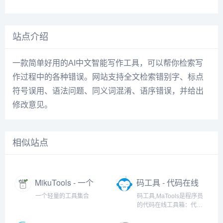
站点介绍
一款简单好用的AI中文智能写作工具，可以帮你检索写
作过程中的各种错误。网站支持全文检索错别字、标点
符号误用、语法问题、同义词混淆、语序错误，并给出
修改意见。
相似站点
MikuTools - 一个
码工具 - 代码在线
轻量的工具集合
工具箱
一个轻量的工具集合
码工具,MaTools是程序员
的代码在线工具箱：代码
对比、格式化、压缩、加