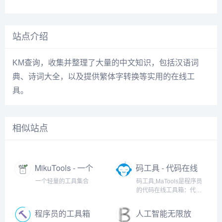
站点介绍
KM查询，收集并整理了大量的中文知识，包括汉语词
典、诗词大全，以及提供繁体字转换等实用的在线工
具。
相似站点
MikuTools - 一个
码工具 - 代码在线
轻量的工具集合
工具箱
一个轻量的工具集合
码工具,MaTools是程序员
的代码在线工具箱：代码
对比、格式化、压缩、加
密解密、时间戳、二维
程序员的工具箱
人工智能无限放
码、在线API、Crontab、