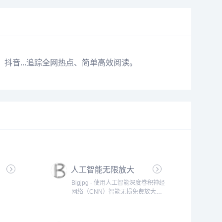
、抖音...追踪全网热点、简单高效阅读。
人工智能无限放大
Bigjpg - 使用人工智能深度卷积神经
网络（CNN）智能无损免费放大图
片，可放大4K级超高清分辨率
（4000x4000）图片，最大32倍放
大,效果秒杀PhotoZoom放大。