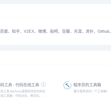
、知乎、V2EX、微博、贴吧、豆瓣、天涯、虎扑、Github
码工具 - 代码在线工具
程序员的工具箱
箱
码工具,MaTools是程序员的代码在
属于程序员的一个工具箱！
线工具箱：代码对比、格式化、压
缩、加密解密、时间戳、二维码、
在线API、Crontab、正则表达式,还
有js/h5/css3特效、技术好文、编程