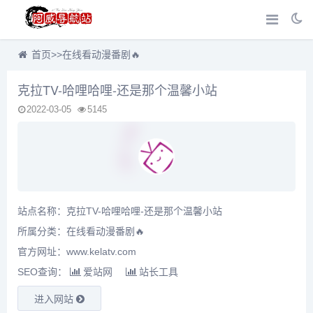
首页
>>
在线看动漫番剧🔥
克拉TV-哈哩哈哩-还是那个温馨小站
2022-03-05
5145
站点名称：克拉TV-哈哩哈哩-还是那个温馨小站
所属分类：
在线看动漫番剧🔥
官方网址：www.kelatv.com
SEO查询：
爱站网
站长工具
进入网站