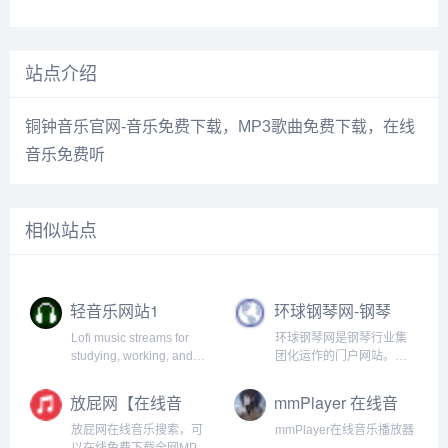
站点介绍
铜钟音乐官网-音乐免费下载，MP3歌曲免费下载，在线
音乐免费听
相似站点
轻音乐网站1
环球钢琴网-钢琴
曲-钢琴谱-钢琴入
Lofi music streams for
环球钢琴网是钢琴行业集
门-钢琴考级
studying, working, and
团化运作的门户网站。网
relaxing.
站提供海量免费钢琴资
源，并且每天以100+的数
放屁网【在线音
mmPlayer 在线音
量持续更新，能够做到有
乐】
乐播放器
曲可听、有谱可查，成为
放屁网在线音乐搜索，可
mmPlayer在线音乐播放器
全网值得信赖的钢琴学习