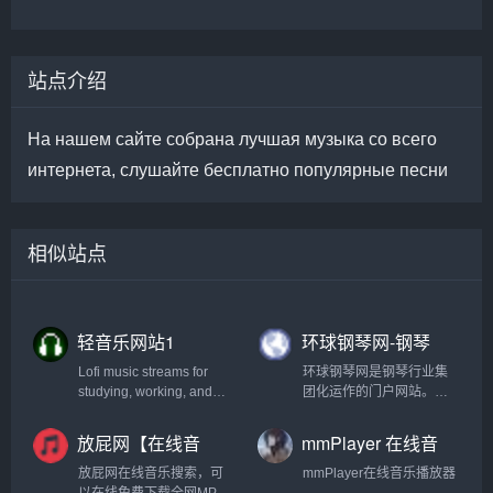
站点介绍
На нашем сайте собрана лучшая музыка со всего
интернета, слушайте бесплатно популярные песни
相似站点
轻音乐网站1
环球钢琴网-钢琴
曲-钢琴谱-钢琴入
Lofi music streams for
环球钢琴网是钢琴行业集
门-钢琴考级
studying, working, and
团化运作的门户网站。网
relaxing.
站提供海量免费钢琴资
源，并且每天以100+的数
放屁网【在线音
mmPlayer 在线音
量持续更新，能够做到有
乐】
乐播放器
曲可听、有谱可查，成为
放屁网在线音乐搜索，可
mmPlayer在线音乐播放器
全网值得信赖的钢琴学习