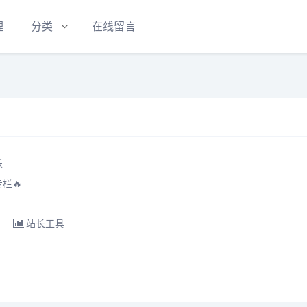
理
分类
在线留言
乐
栏🔥
站长工具