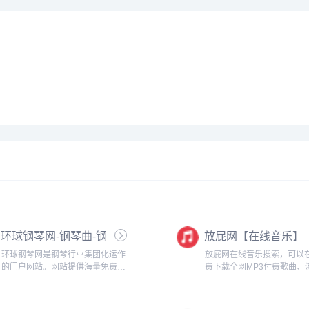
环球钢琴网-钢琴曲-钢
放屁网【在线音乐】
琴谱-钢琴入门-钢琴考
环球钢琴网是钢琴行业集团化运作
放屁网在线音乐搜索，可以
级
的门户网站。网站提供海量免费钢
费下载全网MP3付费歌曲、
琴资源，并且每天以100+的数量持
乐、经典老歌等。曲库完整
续更新，能够做到有曲可听、有谱
迅速，试听流畅，支持高品质
可查，成为全网值得信赖的钢琴学
音质~