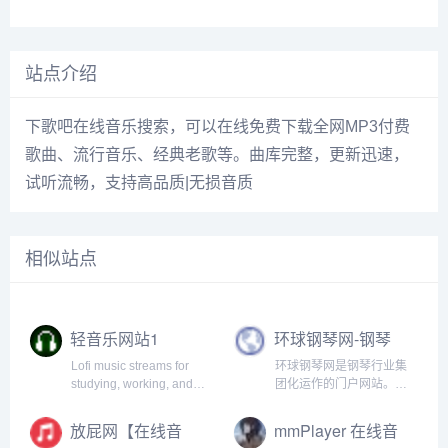
站点介绍
下歌吧在线音乐搜索，可以在线免费下载全网MP3付费
歌曲、流行音乐、经典老歌等。曲库完整，更新迅速，
试听流畅，支持高品质|无损音质
相似站点
轻音乐网站1
环球钢琴网-钢琴
曲-钢琴谱-钢琴入
Lofi music streams for
环球钢琴网是钢琴行业集
门-钢琴考级
studying, working, and
团化运作的门户网站。网
relaxing.
站提供海量免费钢琴资
源，并且每天以100+的数
放屁网【在线音
mmPlayer 在线音
量持续更新，能够做到有