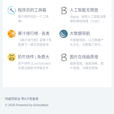
对比、格式化、压缩、加
密解密、时间戳、二维
程序员的工具箱
人工智能无限放
码、在线API、Crontab、
大
正则表达式,还有js/h5/css3
属于程序员的一个工具
Bigjpg - 使用人工智能深度
特效、技术好文、编程书
箱！
卷积神经网络（CNN）智
籍、IT资讯等。
能无损免费放大图片，可
放大4K级超高清分辨率
果汁排行榜 - 各类
大数据导航
（4000x4000）图片，最
榜单排名大全
大32倍放大,效果秒杀
【果汁排行榜】是果汁导
大数据导航，以大数据产
PhotoZoom放大。
航旗下一键式快速查询各
业为主，大数据工具为
类排行榜的网站，网站囊
辅，给用户提供一个更加
括了热搜、热议、电影、
快速找到大数据相关的工
奶牛快传 | 免费大
图片在线画质增
音乐、摄影、游戏、财富
具平台。
文件传输工具，
强
等各大领域权威排名榜
奶牛快传 (CowTransfer)
画质增强、画质清晰、图
上传下载不限速
单。
无需注册即可传输文件，
片增强、马赛克增强、画
上传下载不限速。传视
质变好、图片画质增强
频、传音频、传图片、跨
国传、传大文件。10GB 免
费云盘、会员 3TB 超大云
盘。最受创意人、广告人
及创作者喜爱的效率工具
阿威导航站
粤ICP免备案
之一，快来体验吧！
© 2026 Powered by Acloudtwei.