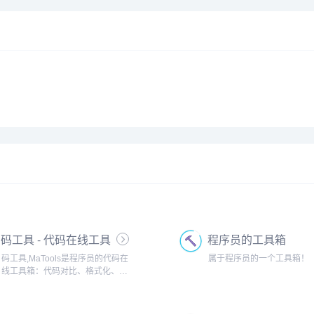
码工具 - 代码在线工具
程序员的工具箱
箱
码工具,MaTools是程序员的代码在
属于程序员的一个工具箱！
线工具箱：代码对比、格式化、压
缩、加密解密、时间戳、二维码、
在线API、Crontab、正则表达式,还
有js/h5/css3特效、技术好文、编程