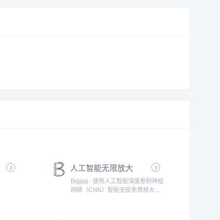
人工智能无限放大
Bigjpg - 使用人工智能深度卷积神经
网络（CNN）智能无损免费放大图
片，可放大4K级超高清分辨率
（4000x4000）图片，最大32倍放
大,效果秒杀PhotoZoom放大。