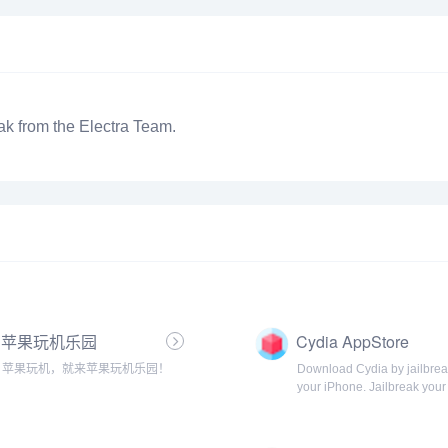
ak from the Electra Team.
苹果玩机乐园
Cydia AppStore
苹果玩机，就来苹果玩机乐园！
Download Cydia by jailbrea
your iPhone. Jailbreak your
device using our How-to tut
and Jailbreaking tools to ins
Cydia app.