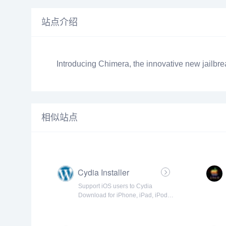
站点介绍
Introducing Chimera, the innovative new jailbre
相似站点
Cydia Installer
Support iOS users to Cydia
Download for iPhone, iPad, iPod.
Step-by-step Tutorial guide from
cydia installer to install Cydia app
for iOS 14 - 5