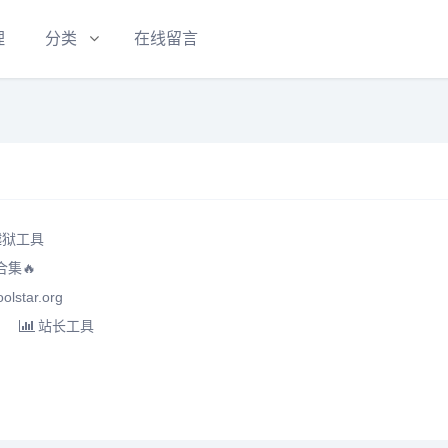
理
分类
在线留言
越狱工具
合集🔥
star.org
站长工具