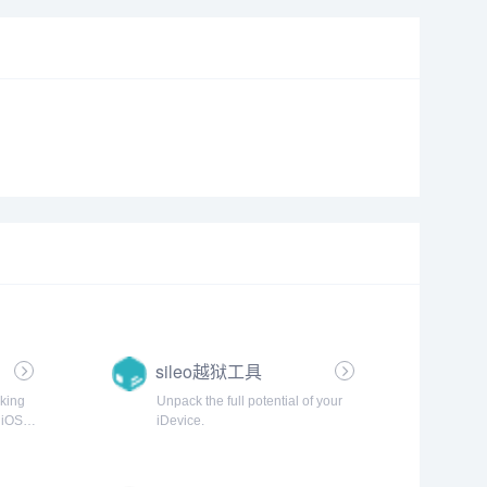
sileo越狱工具
king
Unpack the full potential of your
 iOS
iDevice.
orials
tall the