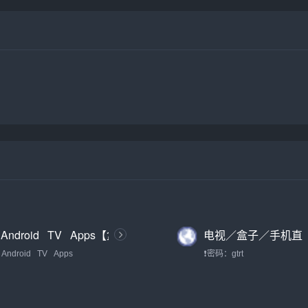
Android⠀TV⠀Apps【盒
电视／盒子／手机直
子TV大全】
播应用TV版合集（密
Android⠀TV⠀Apps
❗密码：gtrt
码：gtrt）