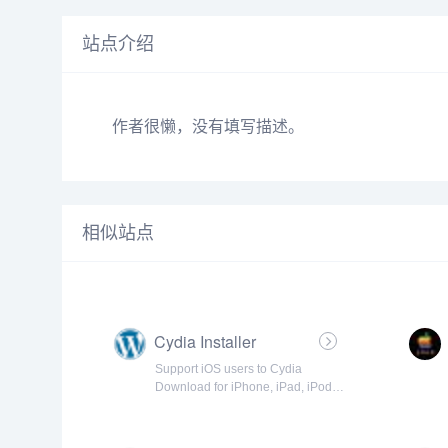
站点介绍
作者很懒，没有填写描述。
相似站点
Cydia Installer
Support iOS users to Cydia
Download for iPhone, iPad, iPod.
Step-by-step Tutorial guide from
cydia installer to install Cydia app
for iOS 14 - 5