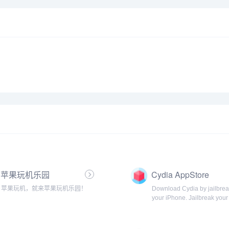
苹果玩机乐园
Cydia AppStore
苹果玩机，就来苹果玩机乐园！
Download Cydia by jailbrea
your iPhone. Jailbreak your
device using our How-to tut
and Jailbreaking tools to ins
Cydia app.