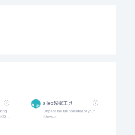
sileo越狱工具
king
Unpack the full potential of your
 iOS
iDevice.
orials
tall the