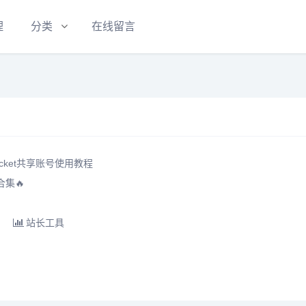
理
分类
在线留言
ocket共享账号使用教程
合集🔥
站长工具