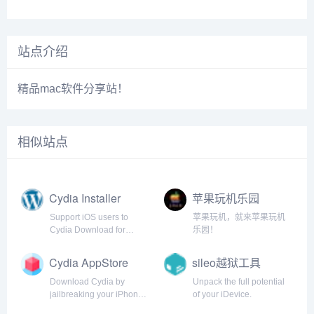
站点介绍
精品mac软件分享站！
相似站点
Cydia Installer
苹果玩机乐园
Support iOS users to
苹果玩机，就来苹果玩机
Cydia Download for
乐园！
iPhone, iPad, iPod. Step-
by-step Tutorial guide
Cydia AppStore
sileo越狱工具
from cydia installer to
install Cydia app for iOS
Download Cydia by
Unpack the full potential
14 - 5
jailbreaking your iPhone.
of your iDevice.
Jailbreak your iOS device