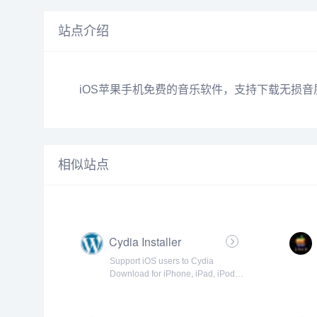
站点介绍
iOS苹果手机免费的音乐软件，支持下载无损
相似站点
Cydia Installer
Support iOS users to Cydia
Download for iPhone, iPad, iPod.
Step-by-step Tutorial guide from
cydia installer to install Cydia app
for iOS 14 - 5