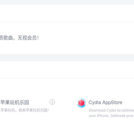
音质歌曲，无视会员！
苹果玩机乐园
Cydia AppStore
苹果玩机，就来苹果玩机乐园！
Download Cydia by jailbrea
your iPhone. Jailbreak your
device using our How-to tut
and Jailbreaking tools to ins
Cydia app.