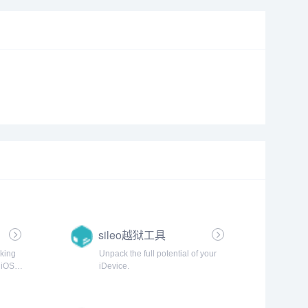
sileo越狱工具
king
Unpack the full potential of your
 iOS
iDevice.
orials
tall the