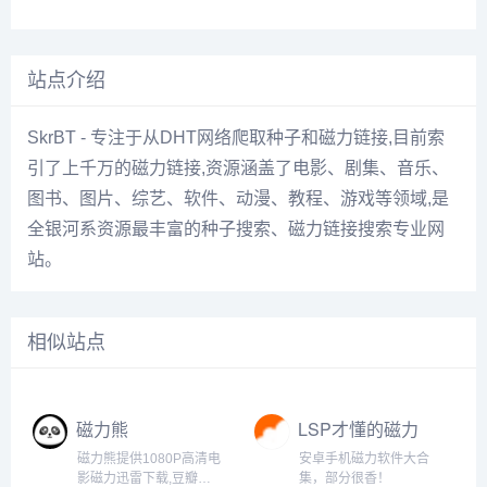
站点介绍
SkrBT - 专注于从DHT网络爬取种子和磁力链接,目前索
引了上千万的磁力链接,资源涵盖了电影、剧集、音乐、
图书、图片、综艺、软件、动漫、教程、游戏等领域,是
全银河系资源最丰富的种子搜索、磁力链接搜索专业网
站。
相似站点
磁力熊
LSP才懂的磁力
工具
磁力熊提供1080P高清电
安卓手机磁力软件大合
影磁力迅雷下载,豆瓣
集，部分很香！