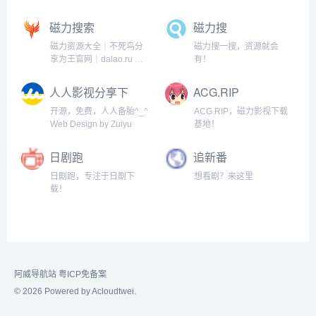
Top250及豆瓣高分电影
1080P高清磁力下载。
磁力搜索
磁力搜
磁力资源大全｜不死鸟分
磁力搜一搜，资源就会
享为王官网｜dalao.ru 大
有！
佬点入
人人影视分享下
ACG.RIP
载站
开源，免费，人人备胎^_^
ACG.RIP，磁力影视下载
Web Design by Zuiyu
基地！
日剧跑
追新番
日剧跑，专注于日剧下
想看剧？来这里
载！
阿威导航站
粤ICP免备案
© 2026 Powered by Acloudtwei.