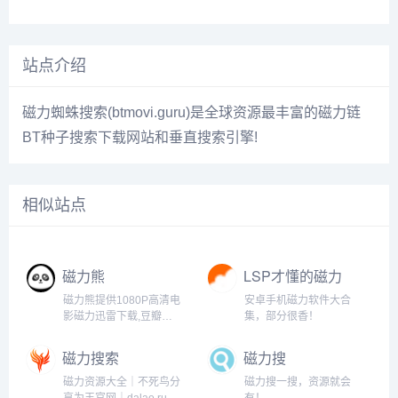
站点介绍
磁力蜘蛛搜索(btmovi.guru)是全球资源最丰富的磁力链
BT种子搜索下载网站和垂直搜索引擎!
相似站点
磁力熊
LSP才懂的磁力
工具
磁力熊提供1080P高清电
安卓手机磁力软件大合
影磁力迅雷下载,豆瓣
集，部分很香！
Top250及豆瓣高分电影
1080P高清磁力下载。
磁力搜索
磁力搜
磁力资源大全｜不死鸟分
磁力搜一搜，资源就会