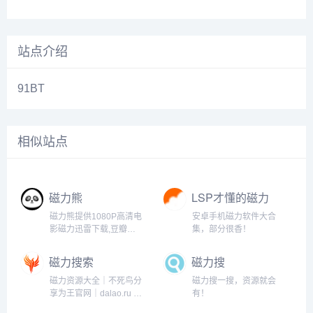
站点介绍
91BT
相似站点
磁力熊
LSP才懂的磁力
工具
磁力熊提供1080P高清电
安卓手机磁力软件大合
影磁力迅雷下载,豆瓣
集，部分很香！
Top250及豆瓣高分电影
1080P高清磁力下载。
磁力搜索
磁力搜
磁力资源大全｜不死鸟分
磁力搜一搜，资源就会
享为王官网｜dalao.ru 大
有！
佬点入