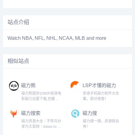
站点介绍
Watch NBA, NFL, NHL, NCAA, MLB and more
相似站点
磁力熊
LSP才懂的磁力
工具
磁力熊提供1080P高清电
安卓手机磁力软件大合
影磁力迅雷下载,豆瓣
集，部分很香！
Top250及豆瓣高分电影
1080P高清磁力下载。
磁力搜索
磁力搜
磁力资源大全｜不死鸟分
磁力搜一搜，资源就会
享为王官网｜dalao.ru 大
有！
佬点入