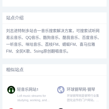
站点介绍
刘志进特制多站合一音乐搜索解决方案，可搜索试听网
易云音乐、QQ音乐、酷狗音乐、酷我音乐、百度音乐、
一听音乐、咪咕音乐、荔枝FM、蜻蜓FM、喜马拉雅
FM、全民K歌、5sing原创翻唱音乐。
相似站点
轻音乐网站1
环球钢琴网-钢琴
曲-钢琴谱-钢琴入
Lofi music streams for
环球钢琴网是钢琴行业集
门-钢琴考级
studying, working, and
团化运作的门户网站。网
relaxing.
站提供海量免费钢琴资