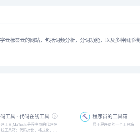
字云标签云的网站，包括词频分析，分词功能，以及多种图形模
码工具 - 代码在线工具
程序员的工具箱
箱
码工具,MaTools是程序员的代码在
属于程序员的一个工具箱！
线工具箱：代码对比、格式化、压
缩、加密解密、时间戳、二维码、